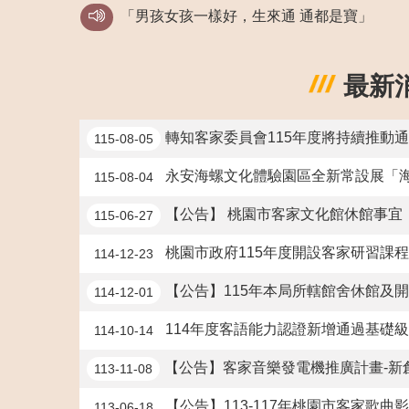
「男孩女孩一樣好，生來通 通都是寶」
有愛無礙不歧視，友善社區好舒適。
最新
「尊重多元性別特質，破除性別刻板印象」
轉知客家委員會115年度將持續推動
尊重每個人不同之處，接受身心障礙者是社
115-08-05
永安海螺文化體驗園區全新常設展「海
115-08-04
「父母共親職，家庭更幸福」
【公告】 桃園市客家文化館休館事宜
115-06-27
檢舉賄選專線0800-024-099撥通後再按4。
桃園市政府115年度開設客家研習課
114-12-23
全民督工專線0800-009609，請市民多
【公告】115年本局所轄館舍休館及
114-12-01
節今日之水，解明日之渴，請加強節約用水
114年度客語能力認證新增通過基礎級
114-10-14
【公告】客家音樂發電機推廣計畫-新
113-11-08
【公告】113-117年桃園市客家歌
113-06-18