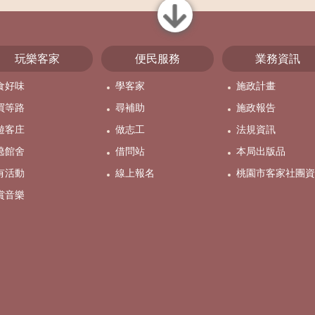
close
玩樂客家
便民服務
業務資訊
食好味
學客家
施政計畫
買等路
尋補助
施政報告
遊客庄
做志工
法規資訊
遶館舍
借問站
本局出版品
有活動
線上報名
桃園市客家社團資
賞音樂