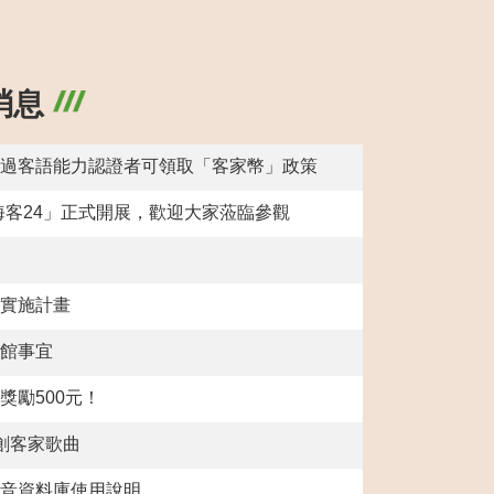
消息
通過客語能力認證者可領取「客家幣」政策
會多元性的一份子。
客24」正式開展，歡迎大家蒞臨參觀
最高獎金1500萬。
程實施計畫
加利用，共同攜手為提升本市公共工程品質。
開館事宜
，珍惜水資源，桃園市政府關心您
獎勵500元！
創客家歌曲
曲影音資料庫使用說明