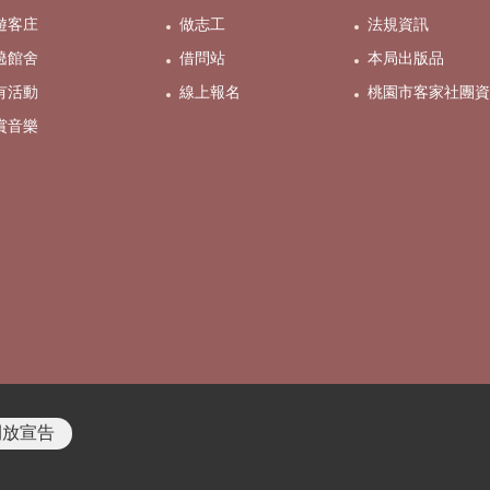
遊客庄
做志工
法規資訊
遶館舍
借問站
本局出版品
有活動
線上報名
桃園市客家社團資
賞音樂
開放宣告