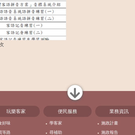
次
close
玩樂客家
便民服務
業務資訊
食好味
學客家
施政計畫
買等路
尋補助
施政報告