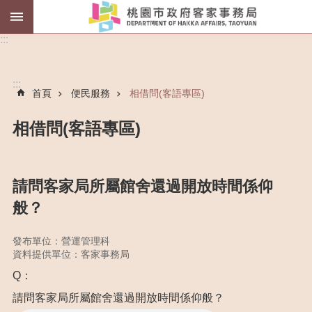
薪
:::
傳
師
:::
首頁
便民服務
相借問(客語專區)
客
語
認
相借問(客語專區)
證
進
階
請問客家局所屬館舍還過開放時間係仰
搜
般？
尋
發布單位：營運管理科
資料提供單位：客家事務局
認
Q：
識
請問客家局所屬館舍還過開放時間係仰般？
我