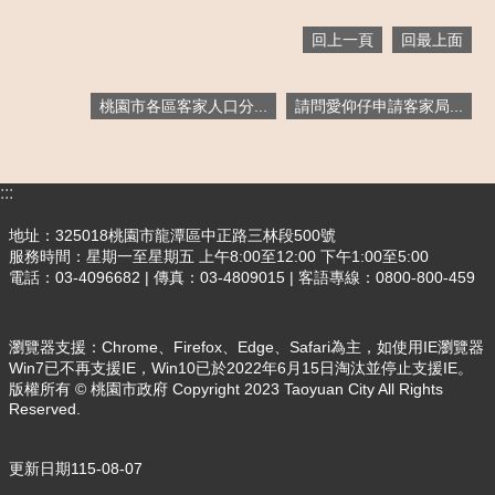
政
府
回上一頁
回最上面
資
訊
公
桃園市各區客家人口分...
請問愛仰仔申請客家局...
開
檔
案
:::
應
用
地址：325018桃園市龍潭區中正路三林段500號
專
服務時間：星期一至星期五 上午8:00至12:00 下午1:00至5:00
電話：03-4096682 | 傳真：03-4809015 | 客語專線：0800-800-459
區
回
瀏覽器支援：Chrome、Firefox、Edge、Safari為主，如使用IE瀏覽器
首
Win7已不再支援IE，Win10已於2022年6月15日淘汰並停止支援IE。
頁
版權所有 © 桃園市政府 Copyright 2023 Taoyuan City All Rights
Reserved.
網
站
導
更新日期
115-08-07
覽