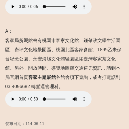
們
訊
息
公
A：
告
客家局所屬館舍有桃園市客家文化館、鍾肇政文學生活園
玩
樂
區、崙坪文化地景園區、桃園北區客家會館、1895乙未保
客
台紀念公園、永安海螺文化體驗園區摎臺灣客家茶文化
家
館。另外，開放時間、導覽地圖摎交通這兜資訊，請到本
便
局官網首頁
客家主題展館
各館舍項下查詢，或者打電話到
民
服
03-4096682 轉營運管理科。
務
業
務
資
訊
發布日期：114-06-11