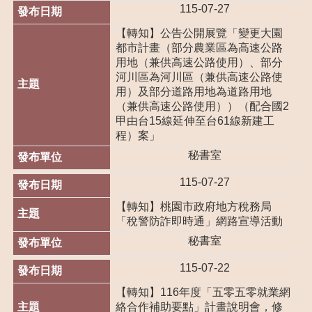
訂
115-07-27
閱
【轉知】公告公開展覽「變更大園
隱
都市計畫（部分農業區為高速公路
私
用地（兼供高速公路使用）、部分
權
河川區為河川區（兼供高速公路使
政
用）及部分道路用地為道路用地
策
（兼供高速公路使用））（配合國2
甲由台15線延伸至台61線新建工
網
程）案」
站
秘書室
安
全
115-07-27
政
策
【轉知】桃園市政府地方稅務局
「稅警防詐即時通」網路宣導活動
政
秘書室
府
網
115-07-22
站
資
【轉知】116年度「五零五零就業網
料
絡合作補助要點」計畫說明會，修