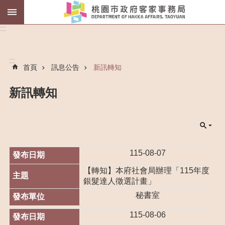
薪
:::
傳
師
:::
首頁
訊息公告
新訊轉知
客
語
認
新訊轉知
證
進
階
搜
尋
115-08-07
【轉知】本府社會局辦理「115年度
銀髮達人徵選計畫」
秘書室
認
識
115-08-06
我