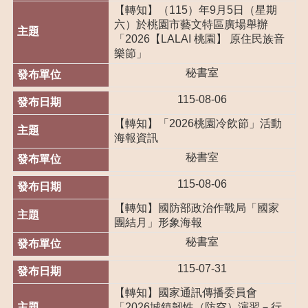
們
【轉知】（115）年9月5日（星期
六）於桃園市藝文特區廣場舉辦
訊
「2026【LALAI 桃園】 原住民族音
息
樂節」
公
秘書室
告
115-08-06
玩
樂
【轉知】「2026桃園冷飲節」活動
客
海報資訊
家
秘書室
便
115-08-06
民
服
【轉知】國防部政治作戰局「國家
務
團結月」形象海報
業
秘書室
務
115-07-31
資
訊
【轉知】國家通訊傳播委員會
「2026城鎮韌性（防空）演習－行