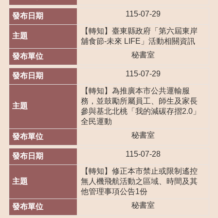
115-07-29
市
政
【轉知】臺東縣政府「第六屆東岸
信
舖食節-未來 LIFE」活動相關資訊
箱
秘書室
E
n
115-07-29
g
l
【轉知】為推廣本市公共運輸服
i
務，並鼓勵所屬員工、師生及家長
s
參與基北北桃「我的減碳存摺2.0」
h
全民運動
桃
秘書室
園
市
115-07-28
政
【轉知】修正本市禁止或限制遙控
府
無人機飛航活動之區域、時間及其
他管理事項公告1份
R
S
秘書室
S