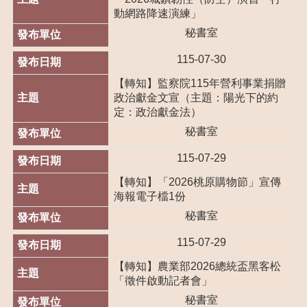
政
動網路降速演練」
府
資
秘書室
訊
115-07-30
公
開
【轉知】監察院115年營利事業捐贈
政治獻金文宣（主題：陽光下的約
檔
定：政治獻金法）
案
應
秘書室
用
115-07-29
專
區
【轉知】「2026桃原購物節」宣傳
海報電子檔1份
回
秘書室
首
頁
115-07-29
網
【轉知】農業部2026總統盃黑客松
站
「徵件啟動記者會」
導
秘書室
覽