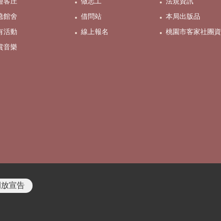
遊客庄
做志工
法規資訊
遶館舍
借問站
本局出版品
有活動
線上報名
桃園市客家社團資
賞音樂
開放宣告