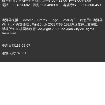
服務時間：星期一至星期五 上午8:00至12:00 下午1:00至5:00
們
電話：03-4096682 | 傳真：03-4809015 | 客語專線：0800-800-459
訊
息
瀏覽器支援：Chrome、Firefox、Edge、Safari為主，如使用IE瀏覽器
公
Win7已不再支援IE，Win10已於2022年6月15日淘汰並停止支援IE。
告
版權所有 © 桃園市政府 Copyright 2023 Taoyuan City All Rights
Reserved.
玩
樂
客
更新日期
115-08-07
家
瀏覽人次
137531
便
民
服
務
業
務
資
訊