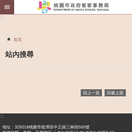
薪
:::
傳
師
:::
首頁
客
語
認
站內搜尋
證
進
階
搜
尋
回上一頁
回最上面
:::
認
識
地址：325018桃園市龍潭區中正路三林段500號
我