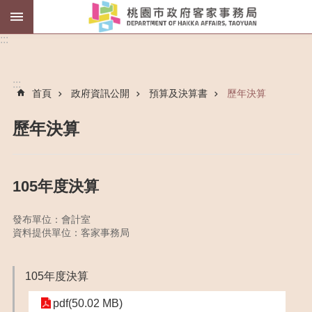
薪
:::
傳
師
:::
首頁
政府資訊公開
預算及決算書
歷年決算
客
語
認
歷年決算
證
進
階
105年度決算
搜
尋
發布單位：會計室
資料提供單位：客家事務局
認
105年度決算
識
pdf(50.02 MB)
我