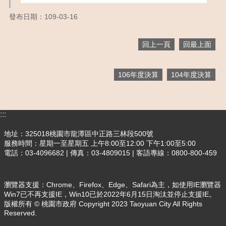
們
發布日期：109-03-16
訊
息
回上一頁
回最上面
公
告
玩
106年度決算
104年度決算
樂
客
家
:::
便
地址：325018桃園市龍潭區中正路三林段500號
民
服務時間：星期一至星期五 上午8:00至12:00 下午1:00至5:00
服
電話：03-4096682 | 傳真：03-4809015 | 客語專線：0800-800-459
務
業
瀏覽器支援：Chrome、Firefox、Edge、Safari為主，如使用IE瀏覽器
務
Win7已不再支援IE，Win10已於2022年6月15日淘汰並停止支援IE。
資
版權所有 © 桃園市政府 Copyright 2023 Taoyuan City All Rights
訊
Reserved.