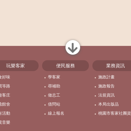
close
玩樂客家
便民服務
業務資訊
食好味
學客家
施政計畫
買等路
尋補助
施政報告
遊客庄
做志工
法規資訊
遶館舍
借問站
本局出版品
有活動
線上報名
桃園市客家社團資
賞音樂