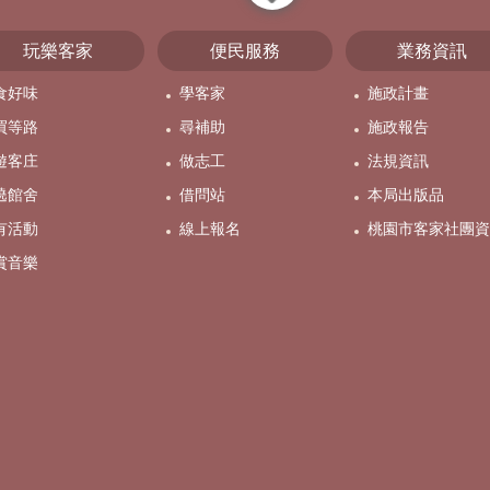
close
玩樂客家
便民服務
業務資訊
食好味
學客家
施政計畫
買等路
尋補助
施政報告
遊客庄
做志工
法規資訊
遶館舍
借問站
本局出版品
有活動
線上報名
桃園市客家社團資
賞音樂