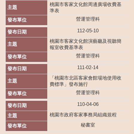
們
桃園市客家文化館周邊廣場收費基
準表
訊
營運管理科
息
公
112-05-10
告
桃園市客家文化館演藝廳及視聽簡
玩
報室收費基準表
樂
營運管理科
客
家
111-02-14
便
「桃園市北區客家會館場地使用收
民
費標準」發布施行
服
營運管理科
務
110-04-06
業
務
桃園市政府客家事務局組織規程
資
訊
秘書室