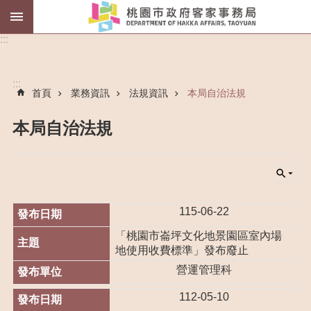
薪
:::
傳
師
:::
首頁
業務資訊
法規資訊
本局自治法規
客
語
認
本局自治法規
證
進
階
搜
尋
115-06-22
「桃園市崙坪文化地景園區室內場
地使用收費標準」發布廢止
營運管理科
認
識
112-05-10
我