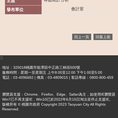
們
會計室
訊
息
公
告
回上一頁
回最上面
玩
樂
客
家
:::
便
地址：325018桃園市龍潭區中正路三林段500號
民
服務時間：星期一至星期五 上午8:00至12:00 下午1:00至5:00
服
電話：03-4096682 | 傳真：03-4809015 | 客語專線：0800-800-459
務
業
瀏覽器支援：Chrome、Firefox、Edge、Safari為主，如使用IE瀏覽器
務
Win7已不再支援IE，Win10已於2022年6月15日淘汰並停止支援IE。
資
版權所有 © 桃園市政府 Copyright 2023 Taoyuan City All Rights
訊
Reserved.