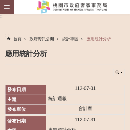
薪
:::
傳
師
:::
首頁
政府資訊公開
統計專區
應用統計分析
客
語
認
應用統計分析
證
進
階
搜
尋
112-07-31
統計通報
會計室
認
112-07-31
識
我
專題統計分析